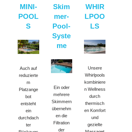
MINI-
Skim
WHIR
POOL
mer-
LPOO
S
Pool-
LS
Syste
me
Unsere
Auch auf
Whirlpools
reduzierte
kombiniere
m
Ein oder
n Wellness
Platzange
mehrere
durch
bot
Skimmern
thermisch
entsteht
übernehm
en Komfort
ein
en die
und
durchdach
Filtration
gezielte
ter
der
Massaget
Rückzugs