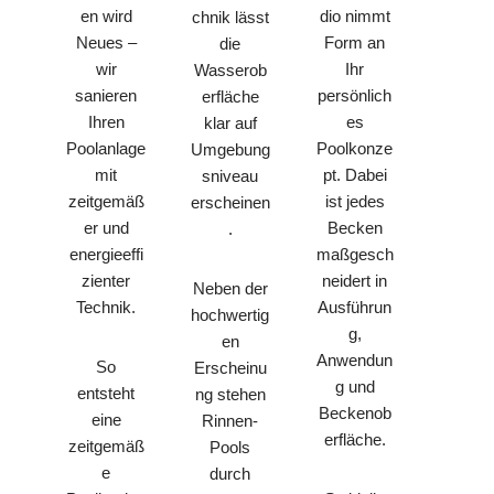
en wird
dio nimmt
chnik lässt
Neues –
Form an
die
wir
Ihr
Wasserob
sanieren
persönlich
erfläche
Ihren
es
klar auf
Poolanlage
Poolkonze
Umgebung
mit
pt. Dabei
sniveau
zeitgemäß
ist jedes
erscheinen
er und
Becken
.
energieeffi
maßgesch
zienter
neidert in
Neben der
Technik.
Ausführun
hochwertig
g,
en
Anwendun
So
Erscheinu
g und
entsteht
ng stehen
Beckenob
eine
Rinnen-
erfläche.
zeitgemäß
Pools
e
durch