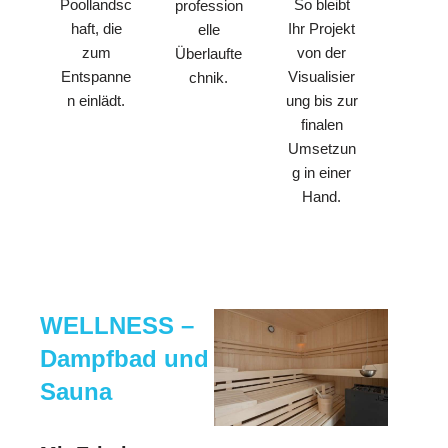
Poollandsc
So bleibt
profession
haft, die
Ihr Projekt
elle
zum
von der
Überlaufte
Entspanne
Visualisier
chnik.
n einlädt.
ung bis zur
finalen
Umsetzun
g in einer
Hand.
WELLNESS –
Dampfbad und
Sauna