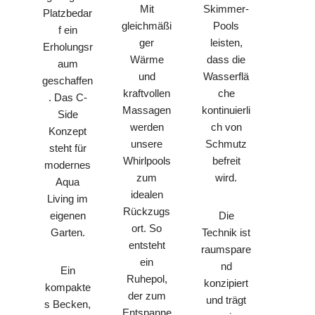
Mit
Skimmer-
Platzbedar
gleichmäßi
Pools
f ein
ger
leisten,
Erholungsr
Wärme
dass die
aum
und
Wasserflä
geschaffen
kraftvollen
che
. Das C-
Massagen
kontinuierli
Side
werden
ch von
Konzept
unsere
Schmutz
steht für
Whirlpools
befreit
modernes
zum
wird.
Aqua
idealen
Living im
Rückzugs
Die
eigenen
ort. So
Technik ist
Garten.
entsteht
raumspare
ein
nd
Ein
Ruhepol,
konzipiert
kompakte
der zum
und trägt
s Becken,
Entspanne