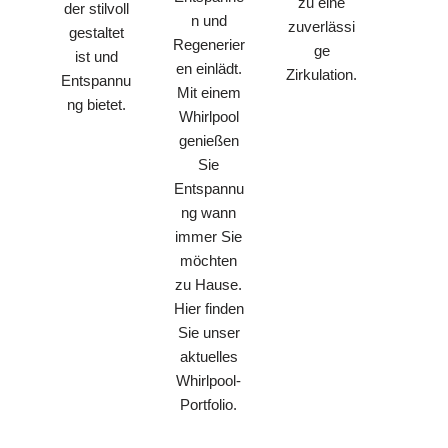
zu eine
der stilvoll
n und
zuverlässi
gestaltet
Regenerier
ge
ist und
en einlädt.
Zirkulation.
Entspannu
Mit einem
ng bietet.
Whirlpool
genießen
Sie
Entspannu
ng wann
immer Sie
möchten
zu Hause.
Hier finden
Sie unser
aktuelles
Whirlpool-
Portfolio.