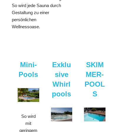
So wird jede Sauna durch
Gestaltung zu einer
persönlichen
Wellnessoase.
Mini-
Exklu
SKIM
Pools
sive
MER-
Whirl
POOL
pools
S
So wird
mit
geringem