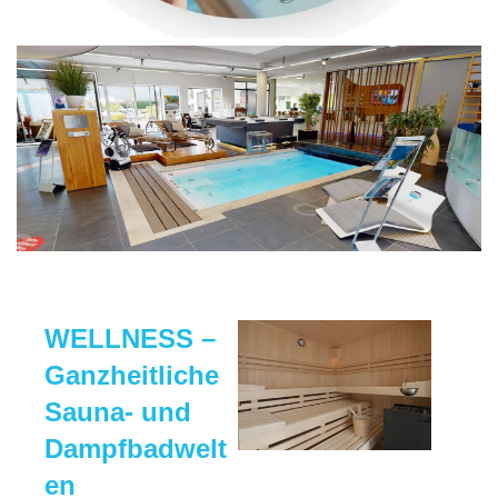
WELLNESS –
Ganzheitliche
Sauna- und
Dampfbadwelt
en