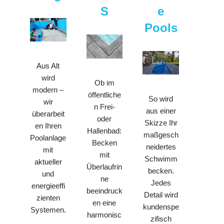
S
e
Pools
Aus Alt
wird
Ob im
modern –
öffentliche
So wird
wir
n Frei-
aus einer
überarbeit
oder
Skizze Ihr
en Ihren
Hallenbad:
maßgesch
Poolanlage
Becken
neidertes
mit
mit
Schwimm
aktueller
Überlaufrin
becken.
und
ne
Jedes
energieeffi
beeindruck
Detail wird
zienten
en eine
kundenspe
Systemen.
harmonisc
zifisch