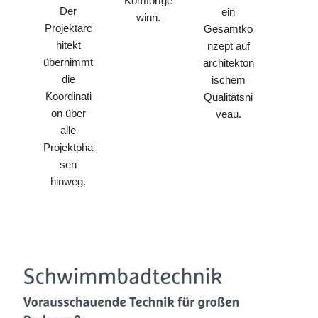
Komfortge
Der
ein
winn.
Projektarc
Gesamtko
hitekt
nzept auf
übernimmt
architekton
die
ischem
Koordinati
Qualitätsni
on über
veau.
alle
Projektpha
sen
hinweg.