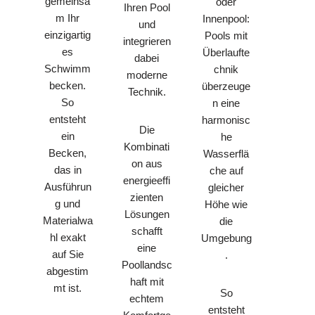
gemeinsa
oder
Ihren Pool
m Ihr
Innenpool:
und
einzigartig
Pools mit
integrieren
es
Überlaufte
dabei
Schwimm
chnik
moderne
becken.
überzeuge
Technik.
So
n eine
entsteht
harmonisc
Die
ein
he
Kombinati
Becken,
Wasserflä
on aus
das in
che auf
energieeffi
Ausführun
gleicher
zienten
g und
Höhe wie
Lösungen
Materialwa
die
schafft
hl exakt
Umgebung
eine
auf Sie
.
Poollandsc
abgestim
haft mit
mt ist.
So
echtem
entsteht