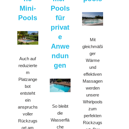
Mini-
Pools
Pools
für
privat
e
Mit
Anwe
gleichmäßi
ger
ndun
Auch auf
Wärme
gen
reduzierte
und
m
effektiven
Platzange
Massagen
bot
werden
entsteht
unsere
ein
Whirlpools
So bleibt
anspruchs
zum
die
voller
perfekten
Wasserflä
Rückzugs
Rückzugs
che
ort am