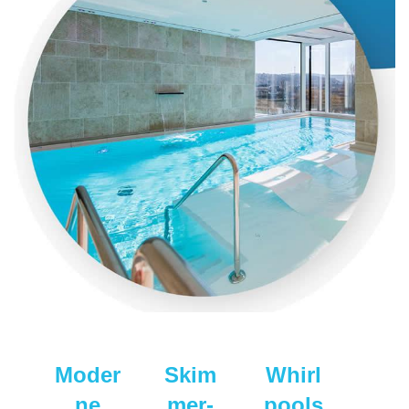
Moder
Skim
Whirl
ne
mer-
pools