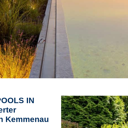
POOLS IN
rter
in Kemmenau