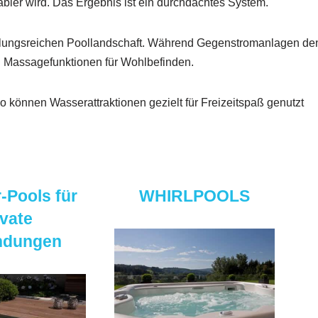
abler wird. Das Ergebnis ist ein durchdachtes System.
lungsreichen Poollandschaft. Während Gegenstromanlagen de
n Massagefunktionen für Wohlbefinden.
 können Wasserattraktionen gezielt für Freizeitspaß genutzt
-Pools für
WHIRLPOOLS
ivate
ndungen