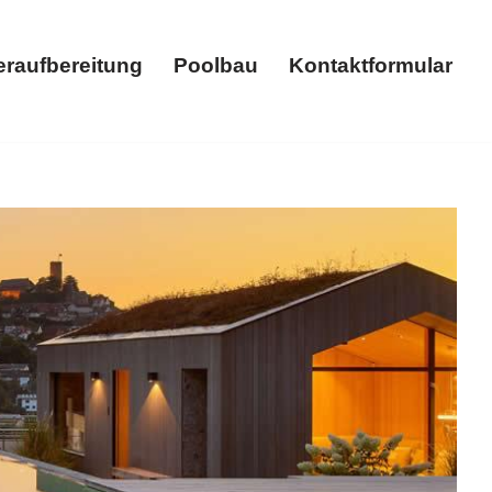
raufbereitung
Poolbau
Kontaktformular
t bei MASSAR: ✓Whirlpool, ✓Schwimmbäder,
✉.