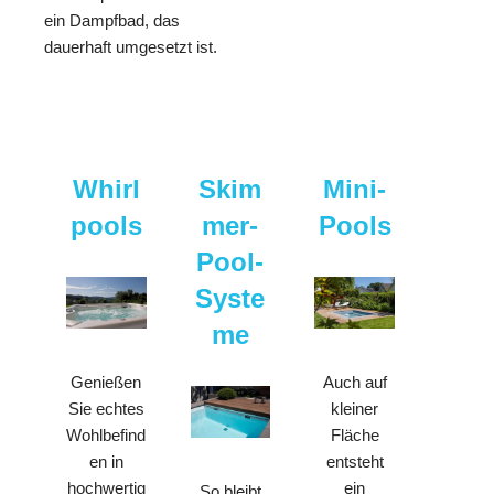
ein Dampfbad, das
dauerhaft umgesetzt ist.
Whirl
Skim
Mini-
pools
mer-
Pools
Pool-
Syste
me
Genießen
Auch auf
Sie echtes
kleiner
Wohlbefind
Fläche
en in
entsteht
hochwertig
ein
So bleibt