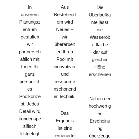
In
Aus
Die
unserem
Bestehend
Überlaufka
Planungsz
em wird
nte lässt
entrum
Neues –
die
gestalten
wir
Wasserob
wir
überarbeit
erfläche
partnersch
en Ihren
klar auf
aftlich mit
Pool mit
gleicher
Ihnen Ihr
innovativer
Höhe
ganz
und
erscheinen
persönlich
ressource
.
es
nschonend
Poolkonze
er Technik.
Neben der
pt. Jedes
hochwertig
Detail wird
Das
en
kundenspe
Ergebnis
Erscheinu
zifisch
ist eine
ng
festgelegt.
erneuerte
überzeuge