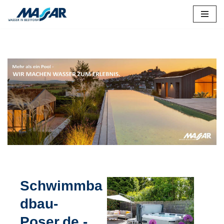
Zum
Inhalt
springen
Treffen Sie Ihre Wahl Poolbau für Oberraden bei ↗️MASSAR
als auch ✓Whirlpool, Schwimmbäder, Schwimmbadtechnik,
Sauna. ➡️ MASSAR, Ihr Poolbauer bietet ✓Schwimmbäder,
✓Poolbau, ✓Whirlpool, ✓Schwimmbadtechnik als auch
✓Sauna für Oberraden. Ihr Erfolg ist unsere Leidenschaft
✉.
Schwimmba
dbau-
Poser.de -