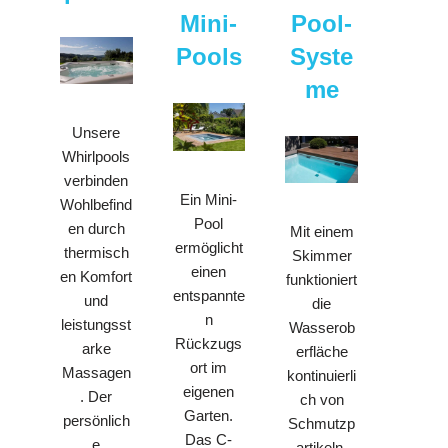
Mini-
Pool-
Pools
Syste
me
Unsere
Whirlpools
verbinden
Ein Mini-
Wohlbefind
Pool
en durch
Mit einem
ermöglicht
thermisch
Skimmer
einen
en Komfort
funktioniert
entspannte
und
die
n
leistungsst
Wasserob
Rückzugs
arke
erfläche
ort im
Massagen
kontinuierli
eigenen
. Der
ch von
Garten.
persönlich
Schmutzp
Das C-
e
artikeln.