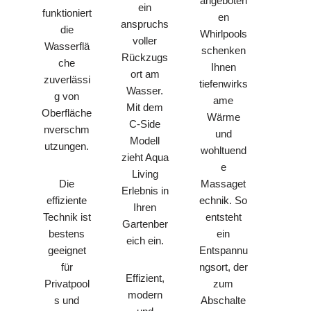
angeboten
ein
funktioniert
en
anspruchs
die
Whirlpools
voller
Wasserflä
schenken
Rückzugs
che
Ihnen
ort am
zuverlässi
tiefenwirks
Wasser.
g von
ame
Mit dem
Oberfläche
Wärme
C-Side
nverschm
und
Modell
utzungen.
wohltuend
zieht Aqua
e
Living
Die
Massaget
Erlebnis in
effiziente
echnik. So
Ihren
Technik ist
entsteht
Gartenber
bestens
ein
eich ein.
geeignet
Entspannu
für
ngsort, der
Effizient,
Privatpool
zum
modern
s und
Abschalte