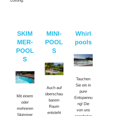
Lösung.
SKIM
MINI-
Whirl
MER-
POOL
pools
POOL
S
S
Tauchen
Sie ein in
Auch auf
pure
überschau
Mit einem
Entspannu
barem
oder
ng! Die
Raum
mehreren
von uns
entsteht
Skimmer