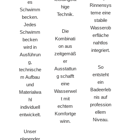
es
Rinnensys
hige
Schwimm
teme eine
Technik.
becken.
stabile
Jedes
Wasserob
Die
Schwimm
erfläche
Kombinati
becken
nahtlos
on aus
wird in
integriert.
zeitgemäß
Ausführun
er
g,
So
Ausstattun
technische
entsteht
g schafft
m Aufbau
ein
eine
und
Badeerleb
Wasserwel
Materialwa
nis auf
t mit
hl
profession
echtem
individuell
ellem
Komfortge
entwickelt.
Niveau.
winn.
Unser
planender