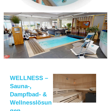
WELLNESS –
Sauna-,
Dampfbad- &
Wellnesslösun
gen