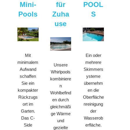
Mini-
für
POOL
Pools
Zuha
S
use
Ein oder
Mit
mehrere
minimalem
Unsere
Skimmers
Aufwand
Whirlpools
ysteme
schaffen
kombiniere
übernehm
Sie ein
n
en die
kompakter
Wohlbefind
Oberfläche
Rückzugs
en durch
nreinigung
ort im
gleichmäßi
der
Garten.
ge Wärme
Wasserob
Das C-
und
erfläche.
Side
gezielte