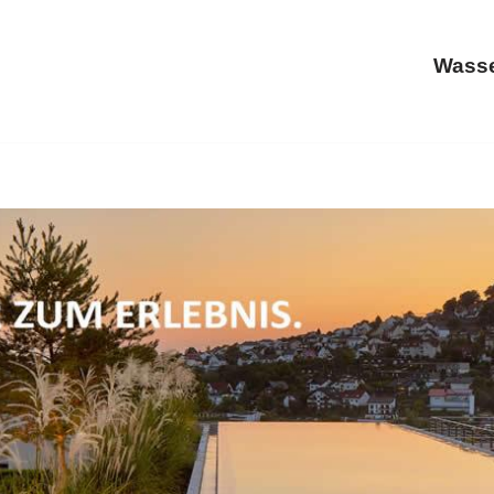
Wasse
 und ✓Schwimmbäder, Schwimmbadtechnik, Whirlpool, Saun
Sauna in Schweighausen. Mit uns an Ihrer Seite ✉.