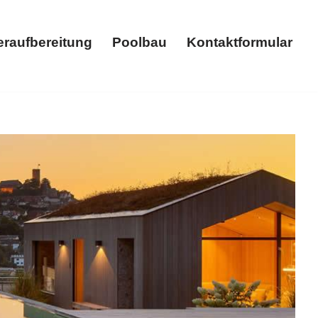
raufbereitung
Poolbau
Kontaktformular
a. ➡️ MASSAR, Ihr Poolbauer bietet ✓Whirlpool,