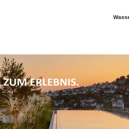
Wasse
ASSAR oder ✓Schwimmbäder, Schwimmbadtechnik, Whirlpoo
chnik oder ✓Sauna Ihr Poolbauer. Ihre Ideen, unsere Ins