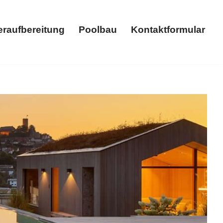
raufbereitung
Poolbau
Kontaktformular
l, Sauna. ➡️ MASSAR, für Sessenhausen sind
piration ✉.