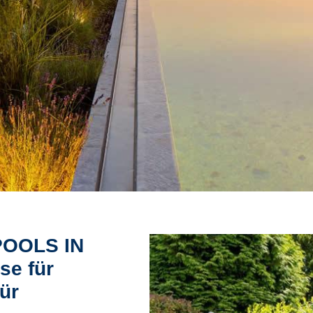
POOLS IN
se für
ür