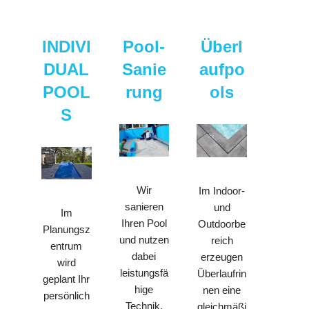
INDIVI
Pool-
Überl
DUAL
Sanie
aufpo
POOL
rung
ols
S
Wir
Im Indoor-
sanieren
und
Im
Ihren Pool
Outdoorbe
Planungsz
und nutzen
reich
entrum
dabei
erzeugen
wird
leistungsfä
Überlaufrin
geplant Ihr
hige
nen eine
persönlich
Technik.
gleichmäßi