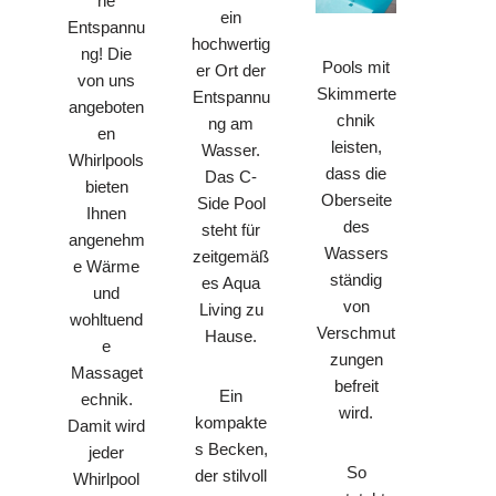
ne
ein
Entspannu
hochwertig
ng! Die
Pools mit
er Ort der
von uns
Skimmerte
Entspannu
angeboten
chnik
ng am
en
leisten,
Wasser.
Whirlpools
dass die
Das C-
bieten
Oberseite
Side Pool
Ihnen
des
steht für
angenehm
Wassers
zeitgemäß
e Wärme
ständig
es Aqua
und
von
Living zu
wohltuend
Verschmut
Hause.
e
zungen
Massaget
befreit
Ein
echnik.
wird.
kompakte
Damit wird
s Becken,
jeder
So
der stilvoll
Whirlpool