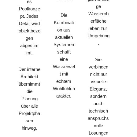
es
ge
Poolkonze
Wasserob
Die
pt. Jedes
erfläche
Kombinati
Detail wird
eben zur
on aus
objektbezo
Umgebung
aktuellen
gen
.
Systemen
abgestim
schafft
mt.
eine
Sie
Wasserwel
verbinden
Der interne
t mit
nicht nur
Architekt
echtem
visuelle
übernimmt
Wohlfühlch
Eleganz,
die
arakter.
sondern
Planung
auch
über alle
technisch
Projektpha
anspruchs
sen
volle
hinweg.
Lösungen