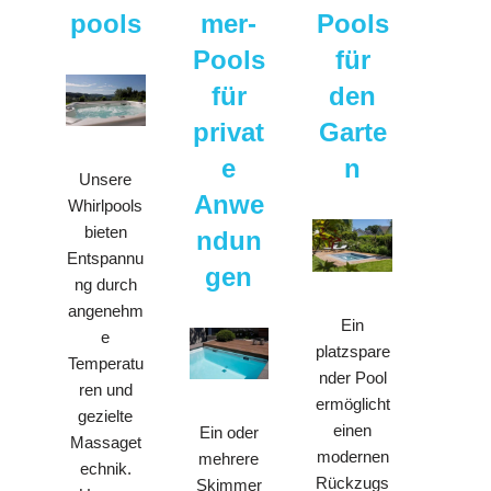
pools
mer-
Pools
Pools
für
für
den
privat
Garte
e
n
Unsere
Anwe
Whirlpools
bieten
ndun
Entspannu
gen
ng durch
angenehm
Ein
e
platzspare
Temperatu
nder Pool
ren und
ermöglicht
gezielte
einen
Ein oder
Massaget
modernen
mehrere
echnik.
Rückzugs
Skimmer