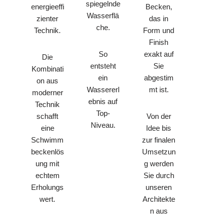
spiegelnde
energieeffi
Becken,
Wasserflä
zienter
das in
che.
Technik.
Form und
Finish
exakt auf
So
Die
Sie
entsteht
Kombinati
abgestim
ein
on aus
mt ist.
Wassererl
moderner
ebnis auf
Technik
Top-
schafft
Von der
Niveau.
eine
Idee bis
Schwimm
zur finalen
beckenlös
Umsetzun
ung mit
g werden
echtem
Sie durch
Erholungs
unseren
wert.
Architekte
n aus