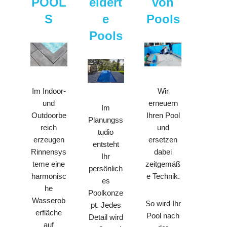
POOL
eidert
von
S
e
Pools
Pools
Wir
Im Indoor-
erneuern
und
Im
Ihren Pool
Outdoorbe
Planungss
und
reich
tudio
ersetzen
erzeugen
entsteht
dabei
Rinnensys
Ihr
zeitgemäß
teme eine
persönlich
e Technik.
harmonisc
es
he
Poolkonze
Wasserob
So wird Ihr
pt. Jedes
erfläche
Pool nach
Detail wird
auf