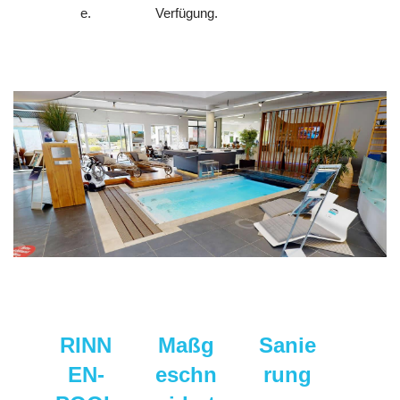
Verfügung.
e.
RINN
Maßg
Sanie
EN-
eschn
rung