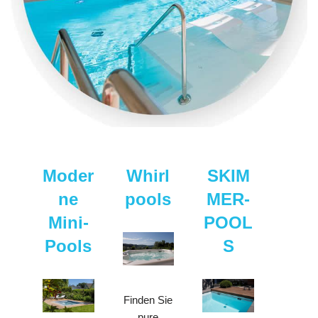
Moder
Whirl
SKIM
ne
pools
MER-
Mini-
POOL
Pools
S
Finden Sie
pure