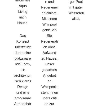
modernes
n und
ger Pool
Aqua
Regenerier
mit guter
Living
en einlädt.
Wasserqu
nach
Mit einem
alität.
Hause.
Whirlpool
genießen
Sie
Das
Regenerati
Konzept
on ohne
überzeugt
Aufwand
durch eine
zu Hause.
platzspare
Unser
nde Form,
gesamtes
ein
Angebot
architekton
an
isch klares
Whirlpools
Design
steht Ihnen
und eine
übersichtli
erholsame
ch zur
Atmosphär