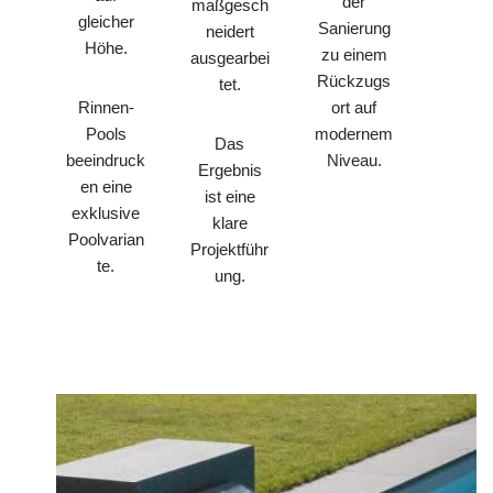
der
maßgesch
gleicher
Sanierung
neidert
Höhe.
zu einem
ausgearbei
Rückzugs
tet.
ort auf
Rinnen-
modernem
Pools
Das
Niveau.
beeindruck
Ergebnis
en eine
ist eine
exklusive
klare
Poolvarian
Projektführ
te.
ung.