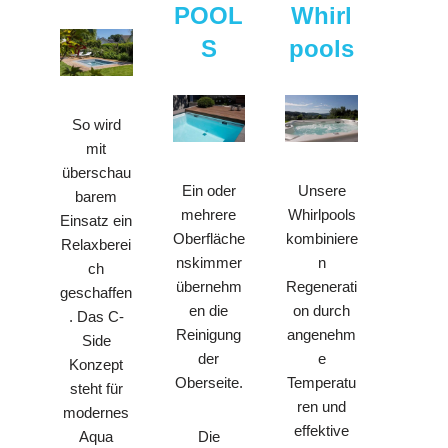
POOL
Whirl
S
pools
So wird
mit
überschau
Ein oder
Unsere
barem
mehrere
Whirlpools
Einsatz ein
Oberfläche
kombiniere
Relaxberei
nskimmer
n
ch
übernehm
Regenerati
geschaffen
en die
on durch
. Das C-
Reinigung
angenehm
Side
der
e
Konzept
Oberseite.
Temperatu
steht für
ren und
modernes
effektive
Die
Aqua