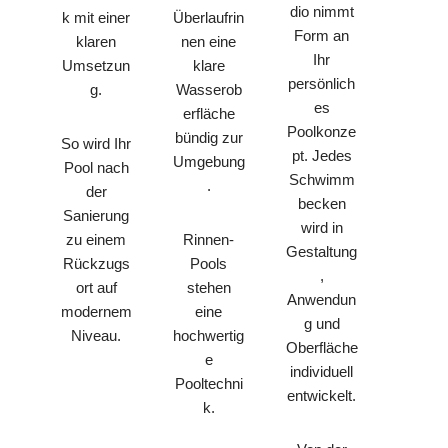
dio nimmt
k mit einer
Überlaufrin
Form an
klaren
nen eine
Ihr
Umsetzun
klare
persönlich
g.
Wasserob
es
erfläche
Poolkonze
bündig zur
So wird Ihr
pt. Jedes
Umgebung
Pool nach
Schwimm
.
der
becken
Sanierung
wird in
zu einem
Rinnen-
Gestaltung
Rückzugs
Pools
,
ort auf
stehen
Anwendun
modernem
eine
g und
Niveau.
hochwertig
Oberfläche
e
individuell
Pooltechni
entwickelt.
k.