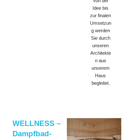
Von der
Idee bis
zur finalen
Umsetzun
g werden
Sie durch
unseren
Architekte
n aus
unserem
Haus
begleitet.
WELLNESS –
Dampfbad-