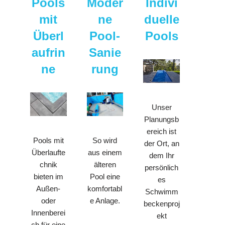
Pools
Moder
Indivi
mit
ne
duelle
Überl
Pool-
Pools
aufrin
Sanie
ne
rung
Unser
Planungsb
ereich ist
So wird
Pools mit
der Ort, an
aus einem
Überlaufte
dem Ihr
älteren
chnik
persönlich
Pool eine
bieten im
es
komfortabl
Außen-
Schwimm
e Anlage.
oder
beckenproj
Innenberei
ekt
ch für eine