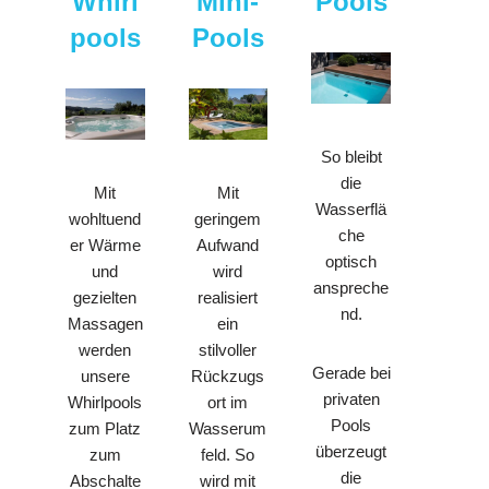
Whirl
Mini-
Pools
pools
Pools
So bleibt
die
Mit
Mit
Wasserflä
wohltuend
geringem
che
er Wärme
Aufwand
optisch
und
wird
anspreche
gezielten
realisiert
nd.
Massagen
ein
werden
stilvoller
Gerade bei
unsere
Rückzugs
privaten
Whirlpools
ort im
Pools
zum Platz
Wasserum
überzeugt
zum
feld. So
die
Abschalte
wird mit