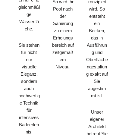
So wird Ihr
konzipiert
gleichmäßi
Pool nach
wird. So
ge
der
entsteht
Wasserflä
Sanierung
ein
che.
zu einem
Becken,
Erholungs
das in
bereich auf
Ausführun
Sie stehen
zeitgemäß
g und
für nicht
em
Oberfläche
nur
Niveau.
ngestaltun
visuelle
g exakt auf
Eleganz,
Sie
sondern
abgestim
auch
mt ist.
hochwertig
e Technik
für
Unser
intensives
eigener
Badeerleb
Architekt
nis.
betreut Sie