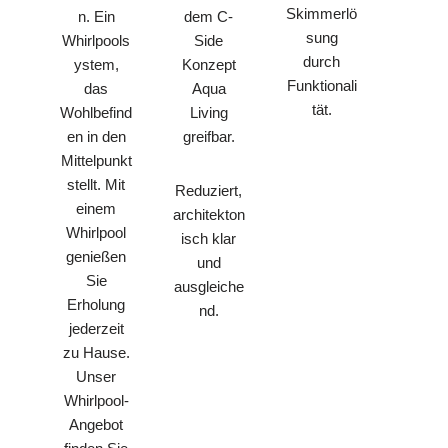
Skimmerlö
n. Ein
dem C-
sung
Whirlpools
Side
durch
ystem,
Konzept
Funktionali
das
Aqua
tät.
Wohlbefind
Living
en in den
greifbar.
Mittelpunkt
stellt. Mit
Reduziert,
einem
architekton
Whirlpool
isch klar
genießen
und
Sie
ausgleiche
Erholung
nd.
jederzeit
zu Hause.
Unser
Whirlpool-
Angebot