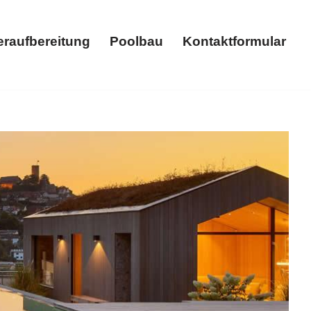
raufbereitung
Poolbau
Kontaktformular
 Suche endet hier: ✓Whirlpool, ✓Poolbau,
 weiter ✉.